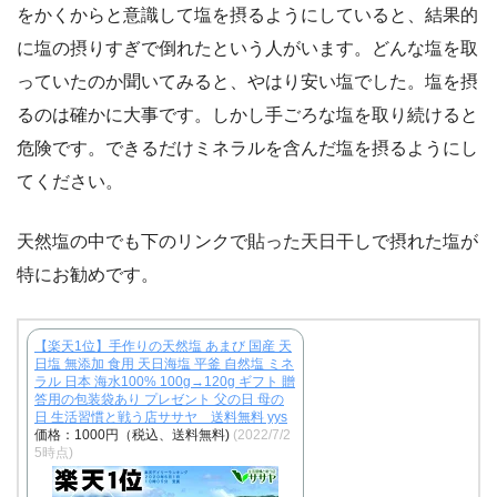
をかくからと意識して塩を摂るようにしていると、結果的
に塩の摂りすぎで倒れたという人がいます。どんな塩を取
っていたのか聞いてみると、やはり安い塩でした。塩を摂
るのは確かに大事です。しかし手ごろな塩を取り続けると
危険です。できるだけミネラルを含んだ塩を摂るようにし
てください。
天然塩の中でも下のリンクで貼った天日干しで摂れた塩が
特にお勧めです。
【楽天1位】手作りの天然塩 あまび 国産 天
日塩 無添加 食用 天日海塩 平釜 自然塩 ミネ
ラル 日本 海水100% 100g→120g ギフト 贈
答用の包装袋あり プレゼント 父の日 母の
日 生活習慣と戦う店ササヤ 送料無料 yys
価格：1000円（税込、送料無料)
(2022/7/2
5時点)